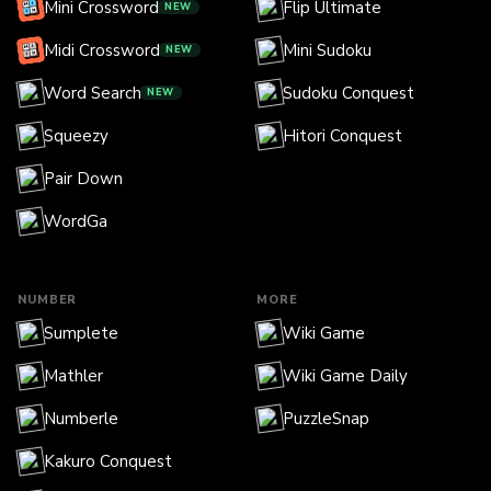
Mini Crossword
Flip Ultimate
NEW
Midi Crossword
Mini Sudoku
NEW
Word Search
Sudoku Conquest
NEW
Squeezy
Hitori Conquest
Pair Down
WordGa
NUMBER
MORE
Sumplete
Wiki Game
Mathler
Wiki Game Daily
Numberle
PuzzleSnap
Kakuro Conquest