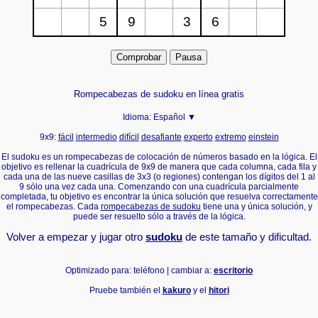
Rompecabezas de sudoku en línea gratis
Idioma:
Español ▼
9x9:
fácil
intermedio
difícil
desafiante
experto
extremo
einstein
El sudoku es un rompecabezas de colocación de números basado en la lógica. El
objetivo es rellenar la cuadrícula de 9x9 de manera que cada columna, cada fila y
cada una de las nueve casillas de 3x3 (o regiones) contengan los dígitos del 1 al
9 sólo una vez cada una. Comenzando con una cuadrícula parcialmente
completada, tu objetivo es encontrar la única solución que resuelva correctamente
el rompecabezas. Cada
rompecabezas de sudoku
tiene una y única solución, y
puede ser resuelto sólo a través de la lógica.
Volver a empezar y jugar otro
sudoku
de este tamaño y dificultad.
Optimizado para: teléfono | cambiar a:
escritorio
Pruebe también el
kakuro
y el
hitori