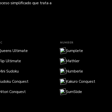
ceso simplificado que trata a
IC
NUMBER
Queens Ultimate
Sumplete
Flip Ultimate
Mathler
Mini Sudoku
Numberle
Sudoku Conquest
Kakuro Conquest
Hitori Conquest
SumSlide