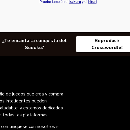
Pruebe también el
kakuro
y el
hitori
¿Te encanta la conquista del
Reproducir
Sudoku?
Crosswordle!
dio de juegos que crea y compra
os inteligentes pueden
 saludable, y estamos dedicados
n todas las plataformas.
 comuníquese con nosotros si