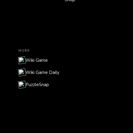
MORE
Wiki Game
Wiki Game Daily
PuzzleSnap