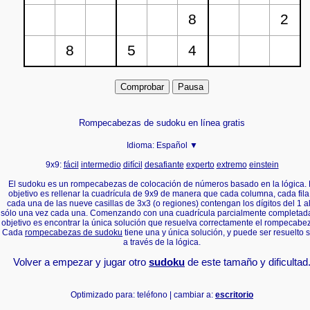
Rompecabezas de sudoku en línea gratis
Idioma:
Español ▼
9x9:
fácil
intermedio
difícil
desafiante
experto
extremo
einstein
El sudoku es un rompecabezas de colocación de números basado en la lógica. 
objetivo es rellenar la cuadrícula de 9x9 de manera que cada columna, cada fila
cada una de las nueve casillas de 3x3 (o regiones) contengan los dígitos del 1 al
sólo una vez cada una. Comenzando con una cuadrícula parcialmente completada
objetivo es encontrar la única solución que resuelva correctamente el rompecabe
Cada
rompecabezas de sudoku
tiene una y única solución, y puede ser resuelto 
a través de la lógica.
Volver a empezar y jugar otro
sudoku
de este tamaño y dificultad
Optimizado para: teléfono | cambiar a:
escritorio